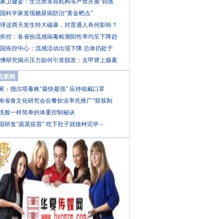
家卫健委：生活类美容机构等严禁开展“轻医
国科学家发现糖尿病防治“黄金靶点”
球这两天发生特大磁暴，对普通人有何影响？
疾控：各省份流感病毒检测阳性率均呈下降趋
国疾控中心：流感活动出现下降 总体仍处于
佛研究揭示压力如何引发脱发：去甲肾上腺素
点新闻
家：德尔塔毒株“最快最强” 应持续戴口罩
南省食文化研究会在餐饮业率先推广“双筷制
洗脸一样简单的体重控制秘诀
国研发“蔬菜疫苗” 吃下肚子就接种完毕－