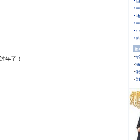
国
中
地
中
中
哈
热
•
专
过年了！
•
湖
•
像
•
美