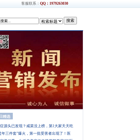
客服联系：
QQ：1979263030
搜索
日精选
症源头已发现？咸菜没上榜，第1大家天天吃
过年三件套”爆火，第一批受害者出现了！医