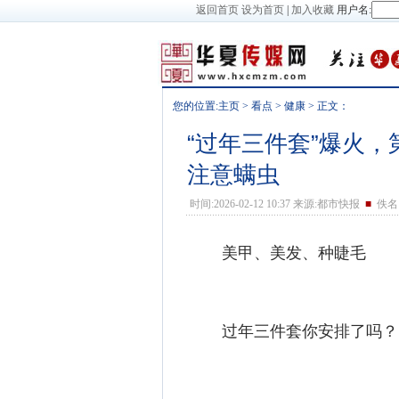
返回首页
设为首页
|
加入收藏
用户名:
您的位置:
主页
>
看点
>
健康
> 正文：
“过年三件套”爆火
注意螨虫
时间:2026-02-12 10:37 来源:都市快报
■
佚名 
美甲、美发、种睫毛
过年三件套你安排了吗？