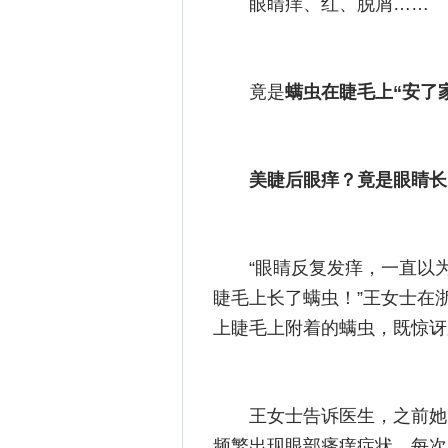
眼睛痒、红、脱屑……
竟是
螨虫在睫毛上“安了
美睫后眼痒？竟是眼睛长
“眼睛反复发痒，一直以
睫毛上长了螨虫！”王女士在
上睫毛上附着的螨虫，既惊讶
王女士告诉医生，之前她
频繁出现眼部瘙痒症状，每次