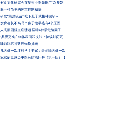
南省食文化研究会在餐饮业率先推广“双筷制
洗脸一样简单的体重控制秘诀
研发“蔬菜疫苗” 吃下肚子就接种完毕－
早发育会长不高吗？孩子性早熟有4个原因
人高胆固醇血症骤逝 医曝4种最危险因子
究:奥密克戎在物体表面和皮肤上持续时间更
天睡前喝它将致癌物质排光
酸几天做一次才科学？专家：最多隔天做一次
型冠状病毒感染中医药防治问答（第一版）【