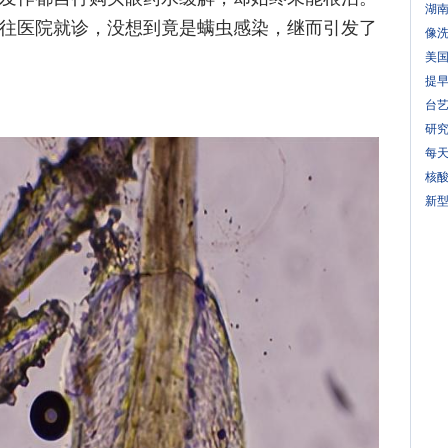
湖
往医院就诊，没想到竟是螨虫感染，继而引发了
像
美国
提
台艺
研
每
核
新