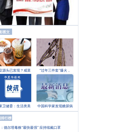
彩图文
症源头已发现？咸菜
“过年三件套”爆火，
家卫健委：生活类美
中国科学家发现糖尿病
闻排行榜
：德尔塔毒株“最快最强” 应持续戴口罩