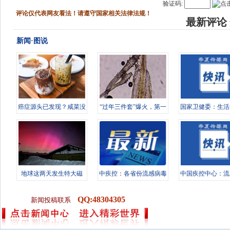
验证码:
评论仅代表网友看法！请遵守国家相关法律法规！
最新评论
新闻·图说
癌症源头已发现？咸菜没
“过年三件套”爆火，第一
国家卫健委：生活
上榜，第
批受害
机构等严
地球这两天发生特大磁
中疾控：各省份流感病毒
中国疾控中心：流
暴，对普通
检测阳性
出现下降
QQ:48304305
新闻投稿联系