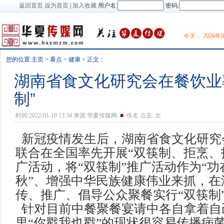
返回首页
设为首页
|
加入收藏
用户名:
密码:
今天：
2026
您的位置:
主页
>
看点
>
健康
> 正文：
湖南省食文化研究会在餐饮业
制”
时间:2022-01-10 13:34 来源:华夏传媒网
■
佚名 点击:
次
新冠疫情发生后，湖南省食文化研究
联合在全国率先开展“双筷制、拒烹、
广活动，将“双筷制”推广活动作为“
秋”、增强中华民族健康伟业来抓，在
传、推广、倡导公众聚餐实行“双筷制
针对目前中餐聚餐宴请中各自拿着自
里“你戳我也戳”的现状很容易传播病