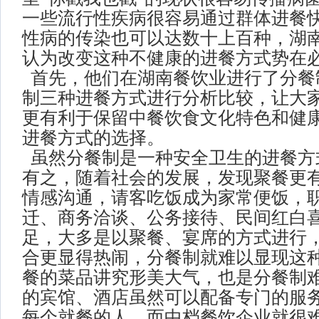
一些流行性疾病很容易通过群体进餐
性病的传染也可以达数十上百种，湖
认为改变这种不健康的进餐方式势在
首先，他们在湖南餐饮业进行了分餐
制三种进餐方式进行分析比较，让大
更有利于保留中餐饮食文化特色和健
进餐方式的选择。
虽然分餐制是一种安全卫生的进餐方
有之，随着社会的发展，发现聚餐更
情感沟通，请客吃饭成为家常便饭，
迁、商务洽谈、公务接待、民间红白
足，大多是以聚餐、宴席的方式进行
合更显得热闹，分餐制就难以显现这
餐的菜品讲究形美大气，也是分餐制
的宾馆、酒店虽然可以配备专门的服
每个就餐的人，而中档餐饮企业就很