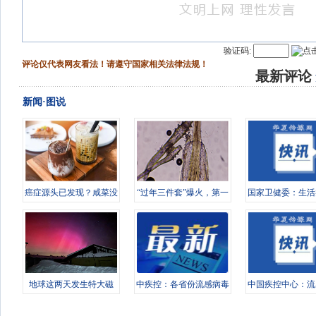
验证码:
评论仅代表网友看法！请遵守国家相关法律法规！
最新评论
新闻·图说
癌症源头已发现？咸菜没
“过年三件套”爆火，第一
国家卫健委：生活
上榜，第
批受害
机构等严
地球这两天发生特大磁
中疾控：各省份流感病毒
中国疾控中心：流
暴，对普通
检测阳性
出现下降