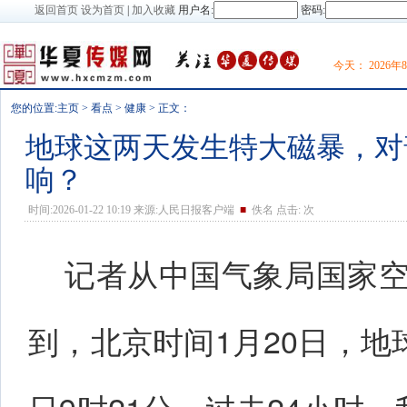
返回首页
设为首页
|
加入收藏
用户名:
密码:
今天：
2026
您的位置:
主页
>
看点
>
健康
> 正文：
地球这两天发生特大磁暴，对
响？
时间:2026-01-22 10:19 来源:人民日报客户端
■
佚名 点击:
次
记者从中国气象局国家
到，北京时间1月20日，地