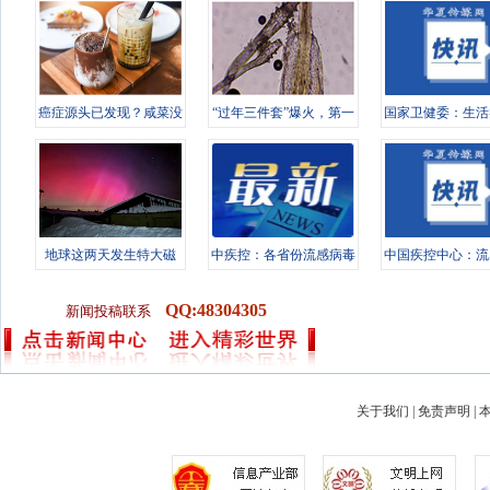
癌症源头已发现？咸菜没
“过年三件套”爆火，第一
国家卫健委：生活
上榜，第
批受害
机构等严
地球这两天发生特大磁
中疾控：各省份流感病毒
中国疾控中心：流
暴，对普通
检测阳性
出现下降
QQ:48304305
新闻投稿联系
关于我们
|
免责声明
|