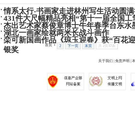
情系太行-书画家走进林州写生活动圆满
431件大尺幅精品亮相“第十一届全国工
杰出艺术家蔡俊章博士牛年春季台东水
湖北一画家绘就两米长战斗画作
栾可新国画作品《琼玉迎春》获“百花迎
1
首页
2
下一页
末页
共
2
页
37
条
银奖
关于我们
|
免责声明
|