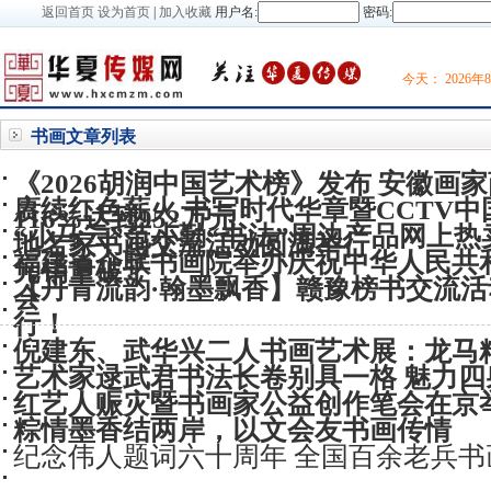
返回首页
设为首页
|
加入收藏
用户名:
密码:
今天：
2026
书画
文章列表
《2026胡润中国艺术榜》发布 安徽画
赓续红色薪火 书写时代华章暨CCTV
116%达到952万元
“小马云”范小勤“书法”周边产品网上热卖
地名家书画交流活动圆满举行
福建省企联书画院举办庆祝中华人民共和
元销量破千
【丹青流韵·翰墨飘香】赣豫榜书交流
会
行！
倪建东、武华兴二人书画艺术展：龙马精
艺术家逯武君书法长卷别具一格 魅力四
红艺人赈灾暨书画家公益创作笔会在京
粽情墨香结两岸，以文会友书画传情
纪念伟人题词六十周年 全国百余老兵书