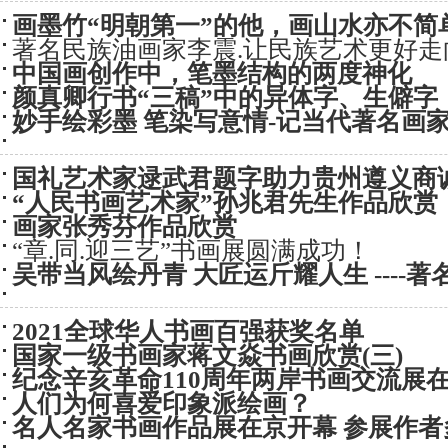
画墨竹“明朝第一”的他，画山水亦不简
著名民族油画家李震.让民族艺术更好走
中国画创作中，笔墨结构的两度神化
颜真卿行书“三稿”中的异体字、生僻字
妙手绘彩墨 笔染写意情-记当代著名画
国礼艺术家逯武君题字助力贵州遵义商
“人民书画艺术家”孙兆君先生作品欣赏
画家张秀芬作品欣赏
“章.同.迎三艺”书画展圆满成功！
吴带当风绘丹青 大匠运斤耀人生 ----
2021全球华人书画百强获奖名单
国家一级书画家蒋文焱书画欣赏(三)
纪念辛亥革命110周年两岸书画交流展
人们为何喜爱印象派绘画？
名人名家书画作品展在京开幕 参展作者