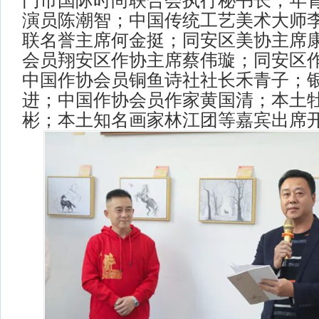
门市国际时尚联合会执行秘书长，年
演员陈潮智；中国传统工艺美术大师
联名誉主席何金挺；同安区美协主席
会员翔安区作协主席蔡伟璇；同安区
中国作协会员铜鱼诗社社长禾青子；
进；中国作协会员作家黄国清；本土
彬；本土知名画家林江团等嘉宾出席