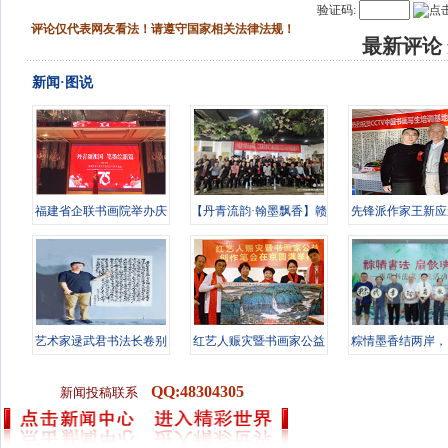
验证码:
评论仅代表网友看法！请遵守国家相关法律法规！
最新评论
新闻·图说
福建省企联书画院举办庆
【丹青流韵·翰墨飘香】赣
先锋派作家王新应
祝中华人
豫榜书
CCTV中国
艺术家逯武君书法长卷别
红艺人赈灾暨书画家公益
粽情墨香结两岸，
具一格
创作笔会
友书画传
QQ:48304305
新闻投稿联系