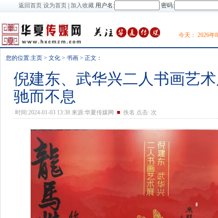
返回首页
设为首页
|
加入收藏
用户名:
密码:
今天：
2026
您的位置:
主页
>
文化
>
书画
> 正文：
倪建东、武华兴二人书画艺术
驰而不息
时间:2024-01-03 13:38 来源:华夏传媒网
■
佚名 点击:
次