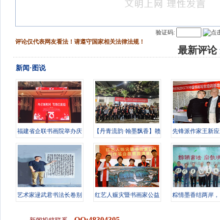
验证码:
评论仅代表网友看法！请遵守国家相关法律法规！
最新评论
新闻·图说
福建省企联书画院举办庆
【丹青流韵·翰墨飘香】赣
先锋派作家王新应
祝中华人
豫榜书
CCTV中国
艺术家逯武君书法长卷别
红艺人赈灾暨书画家公益
粽情墨香结两岸，
具一格
创作笔会
友书画传
QQ:48304305