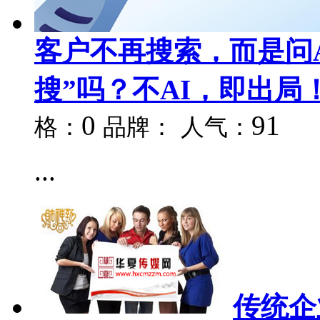
客户不再搜索，而是问
搜”吗？不AI，即出局
0
91
格：
品牌：
人气：
...
传统企