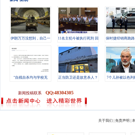
伊朗万万没想到，自己一
11名主犯今被执行死刑 回
保时捷经销商跑路
大软肋竟
顾缅北
了传统豪
“自残自杀均与学校无
正当防卫还是故意杀人？
7个儿孙被以色列
关”，避责
29年前的
遇袭身亡
QQ:48304305
新闻投稿联系
关于我们
|
免责声明
|