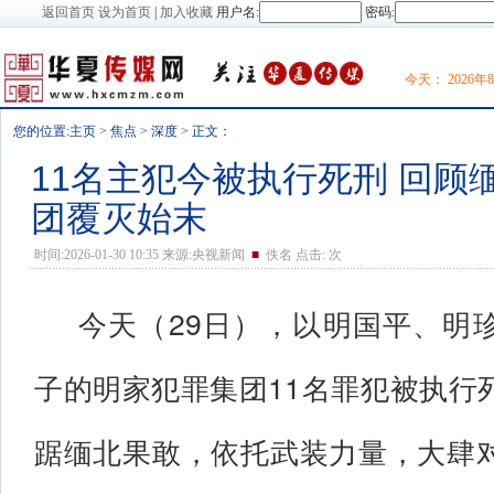
返回首页
设为首页
|
加入收藏
用户名:
密码:
今天：
2026
您的位置:
主页
>
焦点
>
深度
> 正文：
11名主犯今被执行死刑 回顾
团覆灭始末
时间:2026-01-30 10:35 来源:央视新闻
■
佚名 点击:
次
今天（29日），以明国平、明
子的明家犯罪集团11名罪犯被执行
踞缅北果敢，依托武装力量，大肆