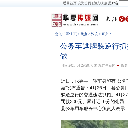
返回首页
设为首页
|
加入收藏
用户名:
您的位置:
主页
>
焦点
>
深度
> 正文：
公务车遮牌躲逆行抓
做
时间:2025-04-29 20:40 来源:红星新闻
■
佚名 
近日，永嘉县一辆车身印有“公务”
嘉”发布通告：4月26日，县公
躲避逆行的交通违法抓拍。4月2
罚款300元、累计记10分的处
县公车用车服务中心负责人表示