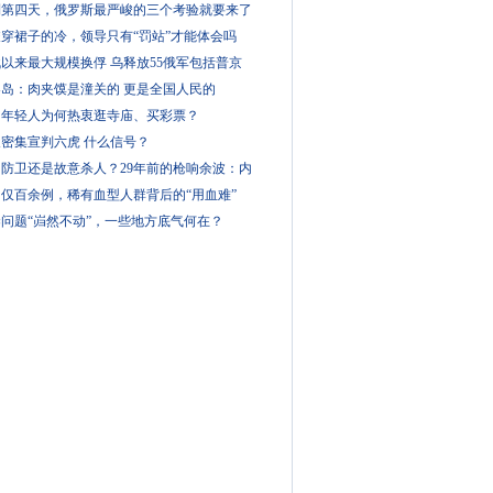
到第四天，俄罗斯最严峻的三个考验就要来了
穿裙子的冷，领导只有“罚站”才能体会吗
以来最大规模换俘 乌释放55俄军包括普京
客岛：肉夹馍是潼关的 更是全国人民的
届年轻人为何热衷逛寺庙、买彩票？
密集宣判六虎 什么信号？
防卫还是故意杀人？29年前的枪响余波：内
仅百余例，稀有血型人群背后的“用血难”
问题“岿然不动”，一些地方底气何在？