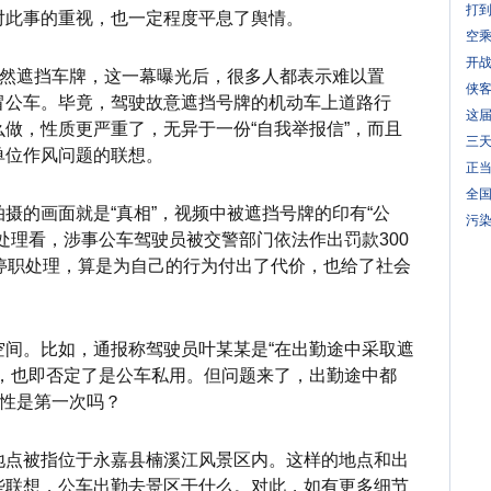
打
对此事的重视，也一定程度平息了舆情。
空乘
开战
居然遮挡车牌，这一幕曝光后，很多人都表示难以置
侠
冒公车。毕竟，驾驶故意遮挡号牌的机动车上道路行
这
做，性质更严重了，无异于一份“自我举报信”，而且
三天
单位作风问题的联想。
正当
全国
摄的画面就是“真相”，视频中被遮挡号牌的印有“公
污染
处理看，涉事公车驾驶员被交警部门依法作出罚款300
停职处理，算是为自己的行为付出了代价，也给了社会
空间。比如，通报称驾驶员叶某某是“在出勤途中采取遮
”，也即否定了是公车私用。但问题来了，出勤途中都
任性是第一次吗？
地点被指位于永嘉县楠溪江风景区内。这样的地点和出
些联想
，
公车出勤去景区干什么。对此，如有更多细节