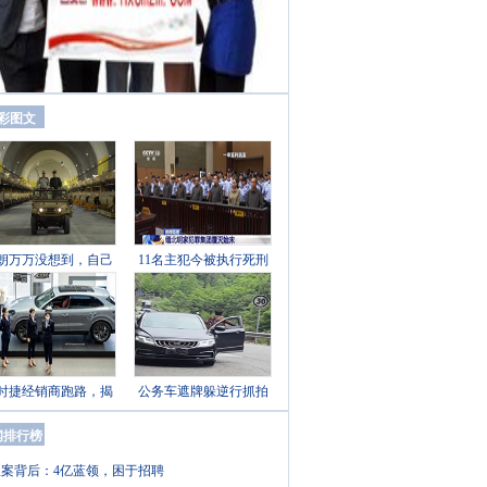
彩图文
朗万万没想到，自己
11名主犯今被执行死刑
时捷经销商跑路，揭
公务车遮牌躲逆行抓拍
闻排行榜
奴案背后：4亿蓝领，困于招聘