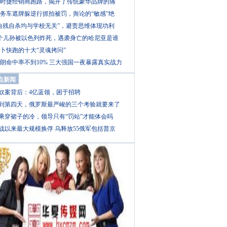
时捷经销商跑路，揭开了传统豪华品牌的痛
务车遮牌躲逆行抓拍被罚，舆论的“敏感”绝
自残自杀均与学校无关”，避责思维体现功利
个儿孙被以色列炸死，遇袭身亡的哈尼亚是谁
卜快跑的十大“灵魂拷问”
朗命中率不到10% 三大强国一夜暴露真实战力
点新闻
奴案背后：4亿蓝领，困于招聘
到第四天，俄罗斯最严峻的三个考验就要来了
乘穿裙子的冷，领导只有“罚站”才能体会吗
战以来最大规模换俘 乌释放55俄军包括普京