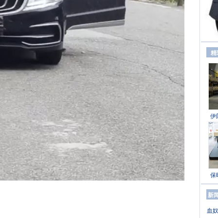
精
伊
保
新
血