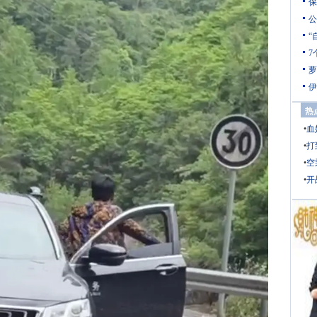
保
公
“
7
萝
伊
热
•
血
•
打
•
空
•
开