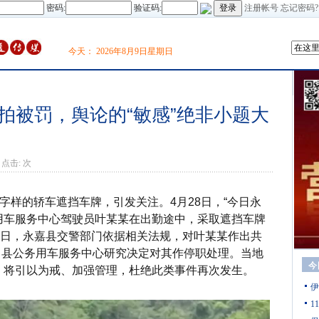
密码:
验证码:
注册帐号
忘记密码?
今天：
2026年8月9日星期日
拍被罚，舆论的“敏感”绝非小题大
点击:
次
字样的轿车遮挡车牌，引发关注。4月28日，“今日永
务用车服务中心驾驶员叶某某在出勤途中，采取遮挡车牌
7日，永嘉县交警部门依据相关法规，对叶某某作出共
罚。县公务用车服务中心研究决定对其作停职处理。当地
今
，将引以为戒、加强管理，杜绝此类事件再次发生。
伊
1