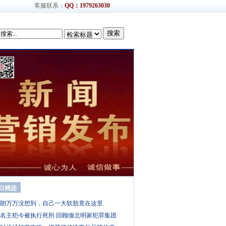
客服联系：
QQ：1979263030
搜索
日精选
朗万万没想到，自己一大软肋竟在这里
1名主犯今被执行死刑 回顾缅北明家犯罪集团