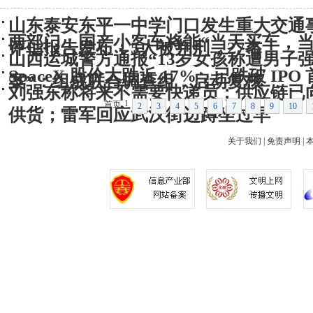
山东泰安东平一中学门口发生重大交通事
两部门：国产小客车将能“当天买车，当
评估报告发布：5人被判刑，27名
山西运城警方通报“13岁女孩称遭男子
SpaceX 股价大跌近 17%，已跌破 IP
案”：组成联合调查组，启动复核
刘强东称将来不需要快递员；供应链已
1
首页
2
3
4
5
6
7
8
9
10
供货；雷军回应武汉街边蹲坐过早
关于我们
|
免责声明
|