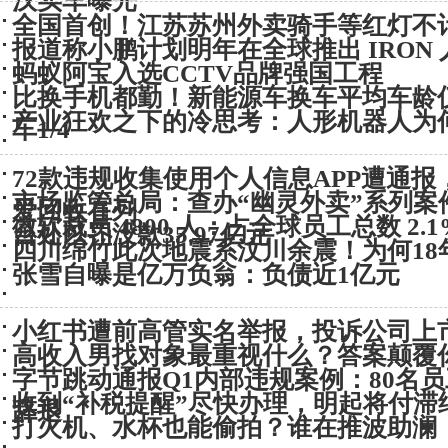
汉实车曝光
全国首创！江苏苏州外卖骑手等红灯不
报道称小鹏计划明年在全球推出 IRON
蚂蚁阿宝入选CCTV品牌强国工程
比换手机都勤！新能源车换车平均车龄仅
产业狂欢之下的冷思考：人形机器人为
车1/4
72款违规收集使用个人信息APP遭通
市场监管总局：查办“幽灵外卖”系列案
爱回收在列
微软裁员 4800 人：占全球员工总数 2.1
台处以罚没款35.97亿元
四川绵竹此次地震系汶川余震！为何18
张雪自曝是亿万负翁：负债近1亿元
小红书遭前高管实名举报，投诉公司上
高收入男找对象最重视什么？答案颠覆
字节跳动通报Q1内部违规案例：80名
收到“补税提醒”尽快办理，明起将付滞
辞退
打火机、水杯也能偷拍？谁在推波助澜