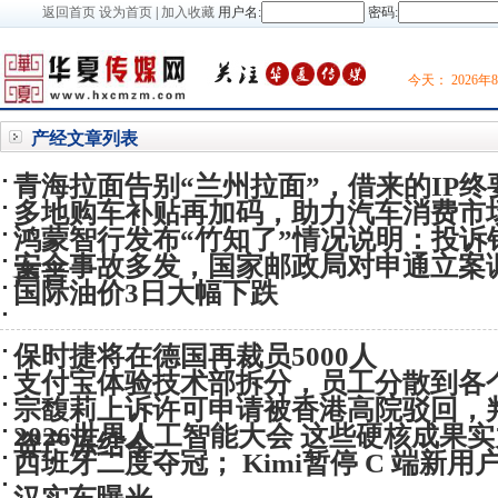
返回首页
设为首页
|
加入收藏
用户名:
密码:
今天：
2026
产经
文章列表
青海拉面告别“兰州拉面”，借来的IP终
多地购车补贴再加码，助力汽车消费市
鸿蒙智行发布“竹知了”情况说明：投诉
安全事故多发，国家邮政局对申通立案
声音
国际油价3日大幅下跌
保时捷将在德国再裁员5000人
支付宝体验技术部拆分，员工分散到各
宗馥莉上诉许可申请被香港高院驳回，判
2026世界人工智能大会 这些硬核成果
资产冻结令
西班牙二度夺冠； Kimi暂停 C 端新