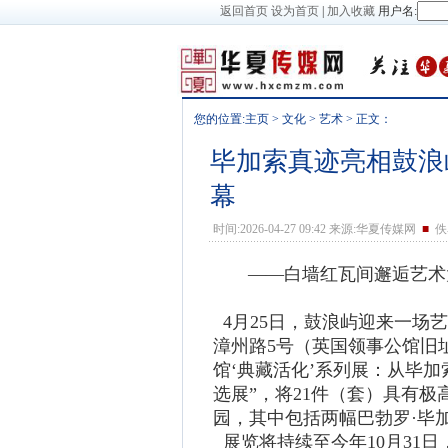
返回首页
设为首页
|
加入收藏
用户名:
您的位置:
主页
>
文化
>
艺术
> 正文：
毕加索真迹亮相鼓浪
幕
时间:2026-04-27 09:42 来源:华夏传媒网
■
佚
——白墙红瓦间邂逅艺术大
4月25日，鼓浪屿迎来一场
漳州路5号（英国领事公馆旧
馆‘典藏活化’系列展：从毕
选展”，将21件（套）具有
园，其中包括两幅巴勃罗·毕
展览将持续至今年10月31