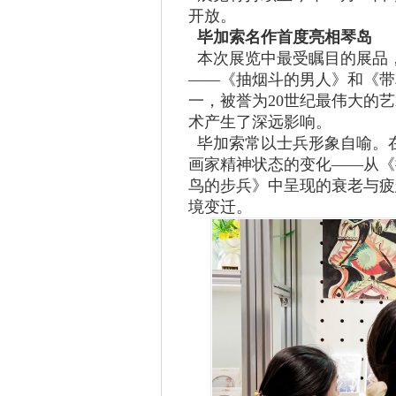
开放。
毕加索名作首度亮相琴岛
本次展览中最受瞩目的展品，
——《抽烟斗的男人》和《带
一，被誉为20世纪最伟大的
术产生了深远影响。
毕加索常以士兵形象自喻。
画家精神状态的变化——从《
鸟的步兵》中呈现的衰老与疲
境变迁。