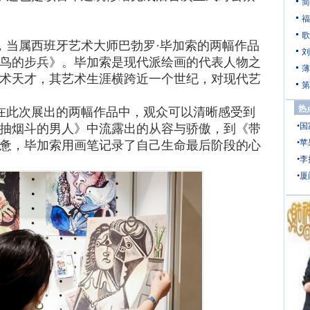
简
福
歌
当属西班牙艺术大师巴勃罗·毕加索的两幅作品
刘
鸟的步兵》。毕加索是现代派绘画的代表人物之
薄
艺术天才，其艺术生涯横跨近一个世纪，对现代艺
第
热
在此次展出的两幅作品中，观众可以清晰感受到
•
国
抽烟斗的男人》中流露出的从容与骄傲，到《带
•
苹
惫，毕加索用画笔记录了自己生命最后阶段的心
•
李
•
厦