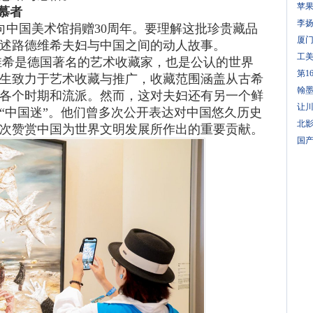
苹
慕者
李
中国美术馆捐赠30周年。要理解这批珍贵藏品
厦门
述路德维希夫妇与中国之间的动人故事。
工
维希是德国著名的艺术收藏家，也是公认的世界
第1
生致力于艺术收藏与推广，收藏范围涵盖从古希
翰
各个时期和流派。然而，这对夫妇还有另一个鲜
让
“中国迷”。他们曾多次公开表达对中国悠久历史
北
次赞赏中国为世界文明发展所作出的重要贡献。
国产