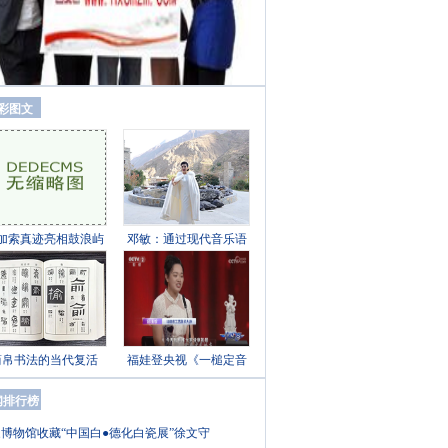
彩图文
加索真迹亮相鼓浪屿
邓敏：通过现代音乐语
简帛书法的当代复活
福娃登央视《一槌定音
闻排行榜
博物馆收藏“中国白●德化白瓷展”徐文守