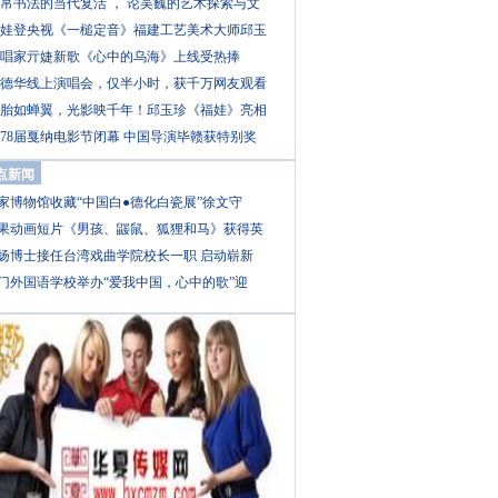
帛书法的当代复活 ， 论吴巍的艺术探索与文
娃登央视《一槌定音》福建工艺美术大师邱玉
唱家亓婕新歌《心中的乌海》上线受热捧
德华线上演唱会，仅半小时，获千万网友观看
胎如蝉翼，光影映千年！邱玉珍《福娃》亮相
78届戛纳电影节闭幕 中国导演毕赣获特别奖
点新闻
家博物馆收藏“中国白●德化白瓷展”徐文守
果动画短片《男孩、鼹鼠、狐狸和马》获得英
扬博士接任台湾戏曲学院校长一职 启动崭新
门外国语学校举办“爱我中国，心中的歌”迎