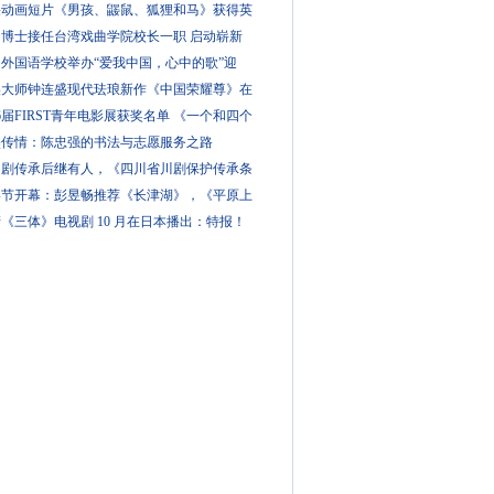
果动画短片《男孩、鼹鼠、狐狸和马》获得英
扬博士接任台湾戏曲学院校长一职 启动崭新
外国语学校举办“爱我中国，心中的歌”迎
美大师钟连盛现代珐琅新作《中国荣耀尊》在
6届FIRST青年电影展获奖名单 《一个和四个
墨传情：陈忠强的书法与志愿服务之路
川剧传承后继有人，《四川省川剧保护传承条
影节开幕：彭昱畅推荐《长津湖》，《平原上
《三体》电视剧 10 月在日本播出：特报！