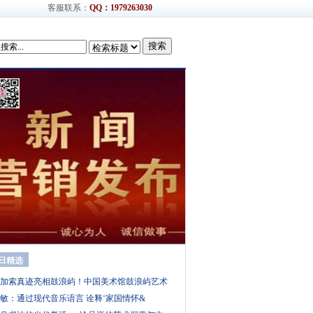
客服联系：
QQ：1979263030
搜索
日精选
加索真迹亮相鼓浪屿！中国美术馆鼓浪屿艺术
敏：通过现代音乐语言 诠释‘家国情怀&