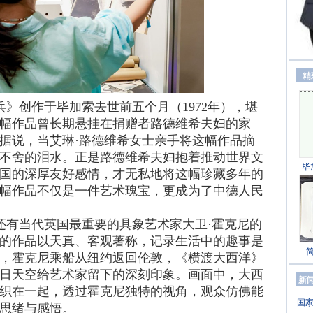
精
》创作于毕加索去世前五个月（1972年），堪
幅作品曾长期悬挂在捐赠者路德维希夫妇的家
据说，当艾琳·路德维希女士亲手将这幅作品摘
不舍的泪水。正是路德维希夫妇抱着推动世界文
毕
国的深厚友好感情，才无私地将这幅珍藏多年的
幅作品不仅是一件艺术瑰宝，更成为了中德人民
有当代英国最重要的具象艺术家大卫·霍克尼的
的作品以天真、客观著称，记录生活中的趣事是
月初，霍克尼乘船从纽约返回伦敦，《横渡大西洋》
日天空给艺术家留下的深刻印象。画面中，大西
新
织在一起，透过霍克尼独特的视角，观众仿佛能
国家
思绪与感悟。