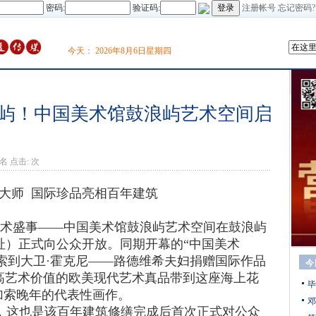
密码:
验证码:
注册帐号
忘记密码?
今天：
2026年8月6日星期四
屿！中国美术馆鼓浪屿艺术空间启
名 点击:
次
师 国际珍品亮相百年建筑
艺术盛事——中国美术馆鼓浪屿艺术空间在鼓浪屿
址）正式向公众开放。同期开幕的“中国美术
加索到大卫·霍克尼——路德维希夫妇捐赠国际作品
今
极高艺术价值的欧美现代艺术真品带到这座海上花
毕
加索晚年的代表性画作。
邓
日，这也是该百年建筑修缮完成后首次正式对公众