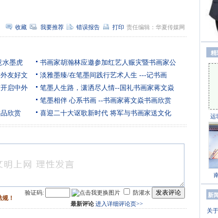
收藏
我要推荐
错误报告
打印
责任编辑：华夏传媒网
精
意水墨虎
书画家胡瀚林应邀参加红艺人赈灾暨书画家公
对外友好文
淡雅墨臻/在笔墨间践行艺术人生 ---记书画
京开启中外
笔墨人生路，潇洒尽人情--国礼书画家蒋文焱
笔墨相伴 心系书画 --书画家蒋文焱书画欣赏
作品欣赏
喜迎二十大讴歌新时代 将军与书画家送文化
运
发表评论
验证码:
防灌水
新
法规！
最新评论
进入详细评论页>>
关