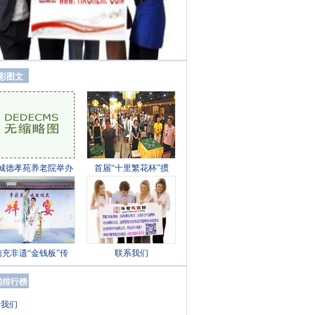
彩图文
城德孝苑养老院举办
首届“十里繁花杯”掼
南充非遗“金钱板”传
联系我们
闻排行榜
于我们