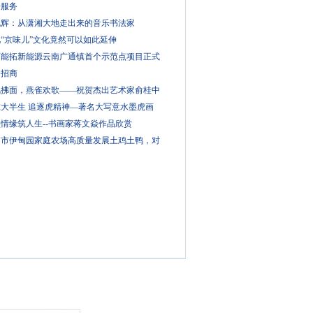
告服务
晓辉：从潇湘大地走出来的音乐书法家
“京味儿”文化竟然可以如此延伸
西能拓新能源云南广通镇首个示范点项目正式
网招商
风拂面，燕雀欢歌——祝贺杰出艺术家俞桂中
虎大半生 追逐虎精神—著名大写意水墨虎画
情缘筑人生--书画家蒋文焱作品欣赏
中市伊甸园家庭农场高质量发展土鸡土鸭，对