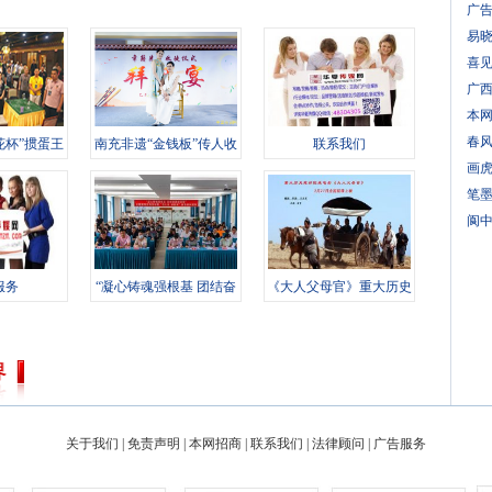
广
易
喜见
广
本
春
花杯”掼蛋王
南充非遗“金钱板”传人收
联系我们
赛
徒 传
画
笔墨
阆
服务
“凝心铸魂强根基 团结奋
《大人父母官》重大历史
进新征
题材电影
关于我们
|
免责声明
|
本网招商
|
联系我们
|
法律顾问
|
广告服务