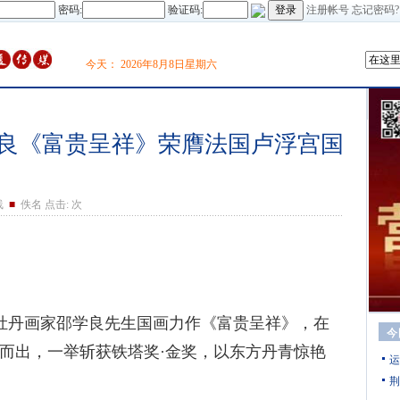
密码:
验证码:
注册帐号
忘记密码?
今天：
2026年8月8日星期六
良《富贵呈祥》荣膺法国卢浮宫国
线
■
佚名 点击:
次
牡丹画家邵学良先生国画力作《富贵呈祥》，在
今
而出，一举斩获铁塔奖·金奖，以东方丹青惊艳
运
荆