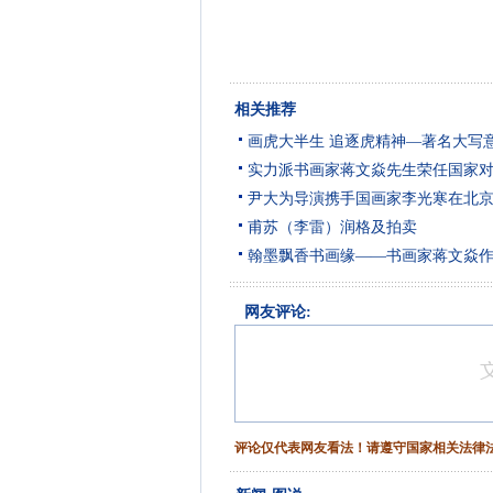
相关推荐
画虎大半生 追逐虎精神—著名大写
实力派书画家蒋文焱先生荣任国家
尹大为导演携手国画家李光寒在北
甫苏（李雷）润格及拍卖
翰墨飘香书画缘——书画家蒋文焱
网友评论:
评论仅代表网友看法！请遵守国家相关法律