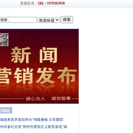
客服联系：
QQ：1979263030
搜索
日精选
城德孝苑养老院举办“情暖桑榆 乐享重阳”
州岑参纪念馆“荆州市爱国主义教育基地”揭