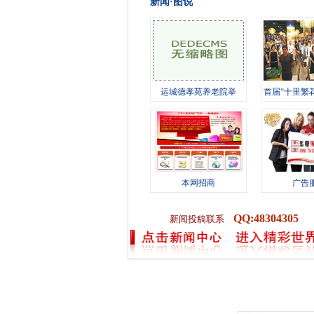
新闻·图说
运城德孝苑养老院举
首届“十里繁
办“情暖桑榆
竞技
本网招商
广告
QQ:48304305
新闻投稿联系