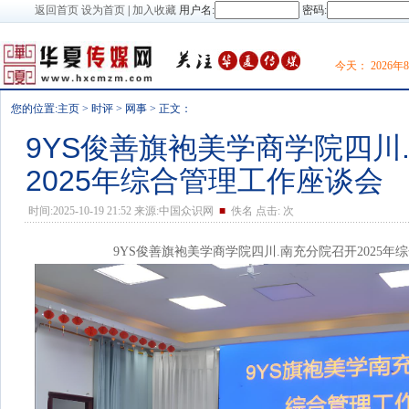
返回首页
设为首页
|
加入收藏
用户名:
密码:
今天：
2026年
您的位置:
主页
>
时评
>
网事
> 正文：
9YS俊善旗袍美学商学院四川
2025年综合管理工作座谈会
时间:2025-10-19 21:52 来源:中国众识网
■
佚名 点击:
次
9YS俊善旗袍美学商学院四川.南充分院召开2025年