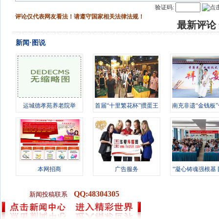
验证码:
评论仅代表网友看法！请遵守国家相关法律法规！
最新评论
新闻·图说
运城德孝苑养老院举
首届“十里繁花杯”掼蛋王
南充非遗“金钱板
办“情暖桑榆
竞技赛
徒 传
本网招商
广告服务
“凝心铸魂强根基
进新征
QQ:48304305
新闻投稿联系