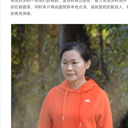
讲述回乡的一部现代影视剧、庞智群肩负使命、奋力实现乡村增兴
的壮丽篇章。同时本片将由庞智群本色出演、成就斐然的新农人、
的角色体验。