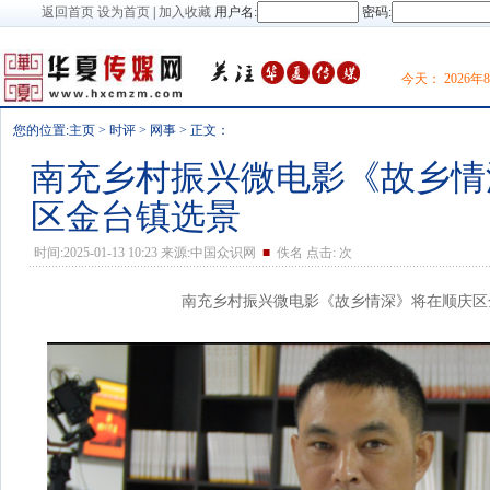
返回首页
设为首页
|
加入收藏
用户名:
密码:
今天：
2026
您的位置:
主页
>
时评
>
网事
> 正文：
南充乡村振兴微电影《故乡情
区金台镇选景
时间:2025-01-13 10:23 来源:中国众识网
■
佚名 点击:
次
南充乡村振兴微电影《故乡情深》将在顺庆区