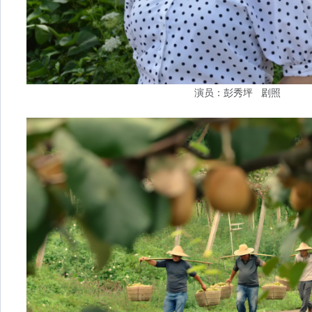
演员：彭秀坪 剧照