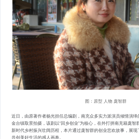
图：原型 人物 庞智群
近日，由原著作者杨光担任总编剧，南充众多实力派演员倾情演绎
金台镇取景拍摄，该剧以“回乡创业”为核心，在外打拼南充籍庞智
新时代乡村振兴壮阔历程，本片通过庞智群的创业悲欢故事，展现
共创美好生活的感人画卷。