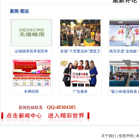
最新评论
新闻·图说
运城德孝苑养老院举
首届“十里繁花杯”掼蛋王
南充非遗“金钱板
办“情暖桑榆
竞技赛
徒 传
本网招商
广告服务
“凝心铸魂强根基
进新征
QQ:48304305
新闻投稿联系
关于我们
|
免责声明
|