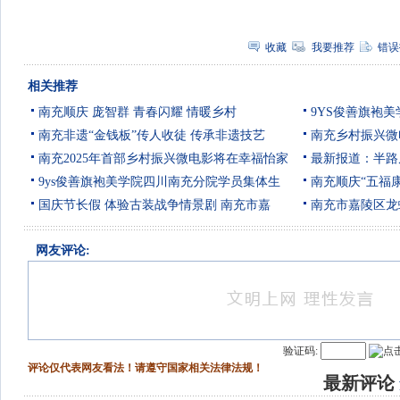
收藏
我要推荐
错误
相关推荐
南充顺庆 庞智群 青春闪耀 情暖乡村
9YS俊善旗袍美
南充非遗“金钱板”传人收徒 传承非遗技艺
南充乡村振兴微
南充2025年首部乡村振兴微电影将在幸福怡家
最新报道：半路
9ys俊善旗袍美学院四川南充分院学员集体生
南充顺庆“五福
国庆节长假 体验古装战争情景剧 南充市嘉
南充市嘉陵区龙
网友评论:
验证码:
评论仅代表网友看法！请遵守国家相关法律法规！
最新评论