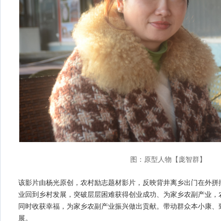
图：原型人物【庞智群】
该影片由
，农村励志题材影片，反映
杨光原创
背井离乡出门在外拼
业回到乡村发展，突破层层困难获得
成功
为家乡
创业
、
农副产业，
同时收获幸福，为家乡
振兴做出贡献。带动
农副产业
群众本小康、
展。