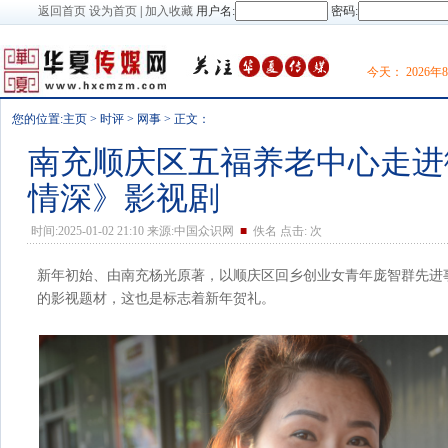
返回首页
设为首页
|
加入收藏
用户名:
密码:
今天：
2026
您的位置:
主页
>
时评
>
网事
> 正文：
南充顺庆区五福养老中心走进
情深》影视剧
时间:2025-01-02 21:10 来源:中国众识网
■
佚名 点击:
次
新年初始、由南充杨光原著，以顺庆区回乡创业女青年庞智群先进
的影视题材，这也是标志着新年贺礼。