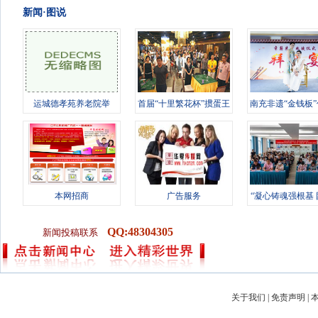
新闻·图说
运城德孝苑养老院举
首届“十里繁花杯”掼蛋王
南充非遗“金钱板
办“情暖桑榆
竞技赛
徒 传
本网招商
广告服务
“凝心铸魂强根基
进新征
QQ:48304305
新闻投稿联系
关于我们
|
免责声明
|