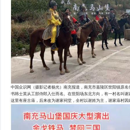
中国众识网（摄影记者杨光）南充报道，南充市嘉陵区世阳镇原名
书韩士英从工部侍郎入仕而名。在世阳场东北方向，有一村名叫谢
这里有座古庙，后来改为谢家祠堂，全村以谢姓为主，谢家庙村因