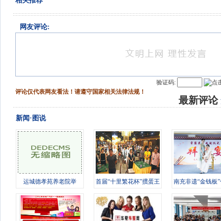
相关推荐
网友评论:
验证码:
评论仅代表网友看法！请遵守国家相关法律法规！
最新评论
新闻·图说
运城德孝苑养老院举
首届“十里繁花杯”掼蛋王
南充非遗“金钱板
办“情暖桑榆
竞技赛
徒 传