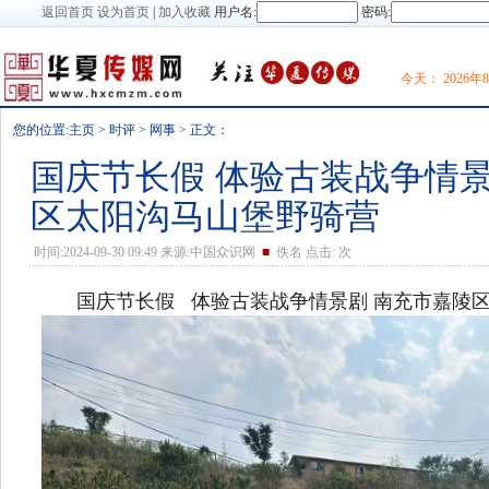
返回首页
设为首页
|
加入收藏
用户名:
密码:
今天：
2026
您的位置:
主页
>
时评
>
网事
> 正文：
国庆节长假 体验古装战争情景
区太阳沟马山堡野骑营
时间:2024-09-30 09:49 来源:中国众识网
■
佚名 点击:
次
国庆节长假 体验古装战争情景剧 南充市嘉陵